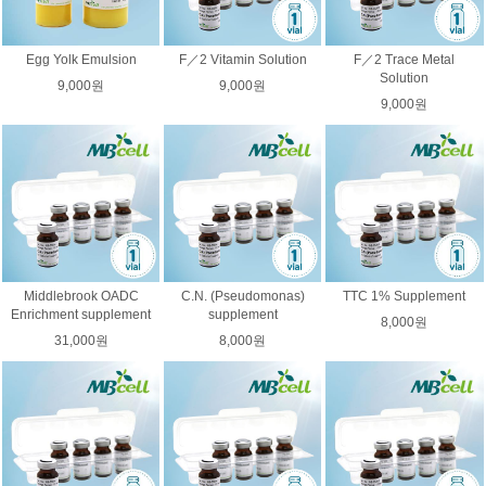
Egg Yolk Emulsion
F／2 Vitamin Solution
F／2 Trace Metal
Solution
9,000원
9,000원
9,000원
Middlebrook OADC
C.N. (Pseudomonas)
TTC 1% Supplement
Enrichment supplement
supplement
8,000원
31,000원
8,000원