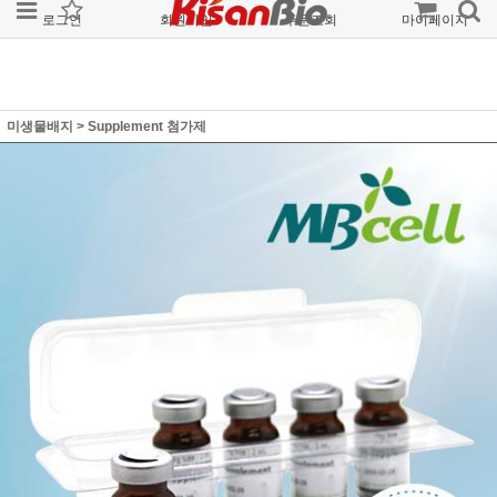
로그인
회원가입
주문조회
마이페이지
미생물배지
>
Supplement 첨가제