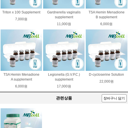
Triton x 100 Supplement
Gardnerella vaginalis
TSA Hemin Menadione
supplement
B supplement
7,000원
11,000원
6,000원
TSA Hemin Menadione
Legionella (G.V.P.C.)
D-cycloserine Solution
A supplement
supplement
22,000원
6,000원
17,000원
관련상품
장바구니 담기