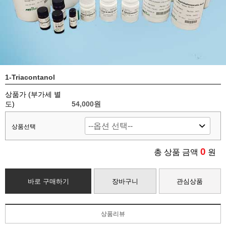
1-Triacontanol
상품가 (부가세 별
도)
54,000
원
상품선택
0
총 상품 금액
원
바로 구매하기
장바구니
관심상품
상품리뷰