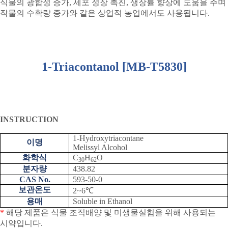
식물의 광합성 증가
,
세포 성장 촉진
,
생장률 향상에 도움을 주며
작물의 수확량 증가와 같은 상업적 농업에서도 사용됩니다
.
1-Triacontanol [MB-T5830]
INSTRUCTION
1-Hydroxytriacontane
이명
Melissyl Alcohol
화학식
C
H
O
30
62
분자량
438.82
CAS No.
593-50-0
보관온도
2~6
℃
용매
Soluble in Ethanol
*
해당 제품은 식물 조직배양 및 미생물실험을 위해 사용되는
시약입니다
.