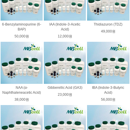
6-Benzylaminopurine (6-
IAA (Indole-3-Acetic
Thidiazuron (TDZ)
BAP)
Acid)
49,000원
50,000원
12,000원
NAA (α-
Gibberellic Acid (GA3)
IBA (Indole-3-Butyric
Naphthaleneacetic Acid)
Acid)
23,000원
38,000원
56,000원