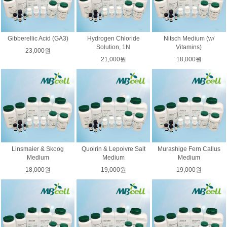
Gibberellic Acid (GA3)
Hydrogen Chloride
Nitsch Medium (w/
Solution, 1N
Vitamins)
23,000원
21,000원
18,000원
Linsmaier & Skoog
Quoirin & Lepoivre Salt
Murashige Fern Callus
Medium
Medium
Medium
18,000원
19,000원
19,000원