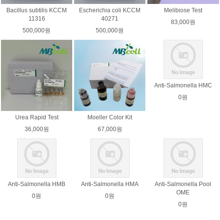
Bacillus subtilis KCCM
Escherichia coli KCCM
Melibiose Test
11316
40271
83,000원
500,000원
500,000원
Anti-Salmonella HMC
0원
Urea Rapid Test
Moeller Color Kit
36,000원
67,000원
Anti-Salmonella HMB
Anti-Salmonella HMA
Anti-Salmonella Pool
OME
0원
0원
0원