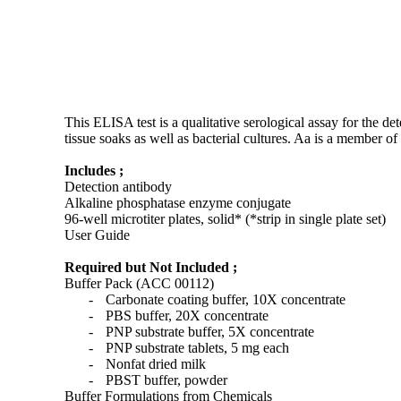
This ELISA test is a qualitative serological assay for the d
tissue soaks as well as bacterial cultures. Aa is a member 
Includes ;
Detection antibody
Alkaline phosphatase enzyme conjugate
96-well microtiter plates, solid* (*strip in single plate set)
User Guide
Required but Not Included ;
Buffer Pack (ACC 00112)
-
Carbonate coating buffer, 10X concentrate
-
PBS buffer, 20X concentrate
-
PNP substrate buffer, 5X concentrate
-
PNP substrate tablets, 5 mg each
-
Nonfat dried milk
-
PBST buffer, powder
Buffer Formulations from Chemicals