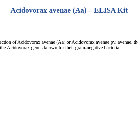
Acidovorax avenae (Aa) – ELISA Kit
etection of Acidovorax avenae (Aa) or Acidovorax avenae pv. avenae, the c
of the Acidovorax genus known for their gram-negative bacteria.