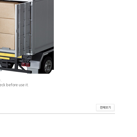
.
ck before use it.