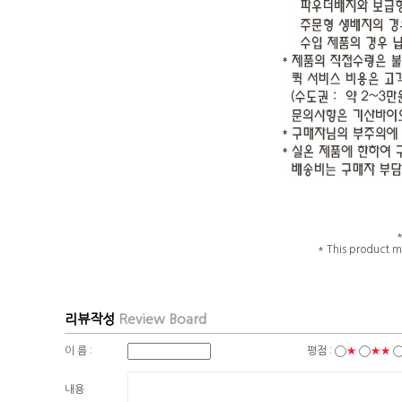
* This product m
리뷰작성
Review Board
이 름 :
평점 :
★
★★
내용