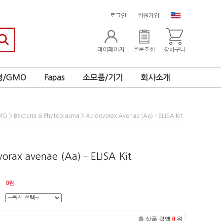
로그인
회원가입
마이페이지
주문조회
장바구니
/GMO
Fapas
소모품/기기
회사소개
>
> Acidovorax Avenae (Aa) – ELISA Kit
MO
Bacteria & Phytoplasma
orax avenae (Aa) – ELISA Kit
0
원
총 상품 금액
0
원