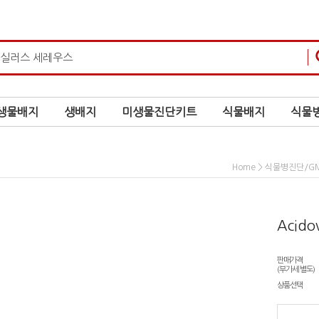
생물배지
생배지
미생물진단키트
식물배지
식물병
>
Home
식물병진단/G
Acidov
판매가격
(부가세 별도)
상품선택