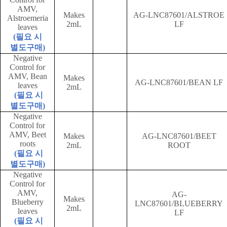
AMV,
Makes
AG-LNC87601/ALSTROE
Alstroemeria
2mL
LF
leaves
(
필요 시
별도구매
)
Negative
Control for
AMV, Bean
Makes
AG-LNC87601/BEAN LF
leaves
2mL
(
필요 시
별도구매
)
Negative
Control for
AMV, Beet
Makes
AG-LNC87601/BEET
roots
2mL
ROOT
(
필요 시
별도구매
)
Negative
Control for
AMV,
AG-
Makes
Blueberry
LNC87601/BLUEBERRY
2mL
leaves
LF
(
필요 시