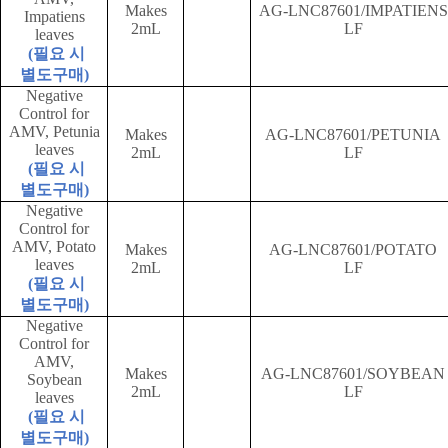
Makes
AG-LNC87601/IMPATIENS
Impatiens
2mL
LF
leaves
(
필요 시
별도구매
)
Negative
Control for
AMV, Petunia
Makes
AG-LNC87601/PETUNIA
leaves
2mL
LF
(
필요 시
별도구매
)
Negative
Control for
AMV, Potato
Makes
AG-LNC87601/POTATO
leaves
2mL
LF
(
필요 시
별도구매
)
Negative
Control for
AMV,
Makes
AG-LNC87601/SOYBEAN
Soybean
2mL
LF
leaves
(
필요 시
별도구매
)