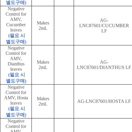
별도구매
)
Negative
Control for
AMV,
AG-
Makes
Cucumber
LNC87601/CUCUMBER
2mL
leaves
LF
(
필요 시
별도구매
)
Negative
Control for
AMV,
Makes
AG-
Dianthus
2mL
LNC87601/DIANTHUS LF
leaves
(
필요 시
별도구매
)
Negative
Control for
AMV, Hosta
Makes
AG-LNC87601/HOSTA LF
leaves
2mL
(
필요 시
별도구매
)
Negative
Control for
AMV,