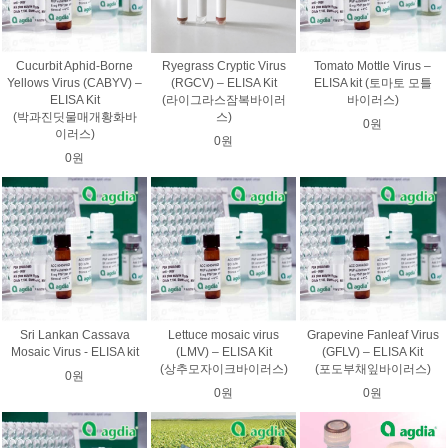
Cucurbit Aphid-Borne
Ryegrass Cryptic Virus
Tomato Mottle Virus –
Yellows Virus (CABYV) –
(RGCV) – ELISA Kit
ELISA kit (토마토 모틀
ELISA Kit
(라이그라스잠복바이러
바이러스)
(박과진딧물매개황화바
스)
0원
이러스)
0원
0원
Sri Lankan Cassava
Lettuce mosaic virus
Grapevine Fanleaf Virus
Mosaic Virus - ELISA kit
(LMV) – ELISA Kit
(GFLV) – ELISA Kit
(상추모자이크바이러스)
(포도부채잎바이러스)
0원
0원
0원