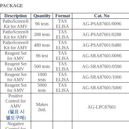
PACKAGE
Description
Quantity
Format
Cat. No
PathoScreen®
TAS
96 tests
AG-PSA87601/0096
Kit for AMV
ELISA
PathoScreen®
TAS
288 tests
AG-PSA87601/0288
Kit for AMV
ELISA
PathoScreen®
TAS
480 tests
AG-PSA87601/0480
Kit for AMV
ELISA
Reagent Set
TAS
96 test
AG-SRA87601/0096
for AMV
ELISA
Reagent Set
TAS
500 tests
AG-SRA87601/0500
for AMV
ELISA
Reagent Set
1000
TAS
AG-SRA87601/1000
for AMV
tests
ELISA
Reagent Set
5000
TAS
AG-SRA87601/5000
for AMV
tests
ELISA
Positive
Control for
Makes
AMV
AG-LPC87601
2mL
(
필요 시
별도구매
)
Negative
Control for