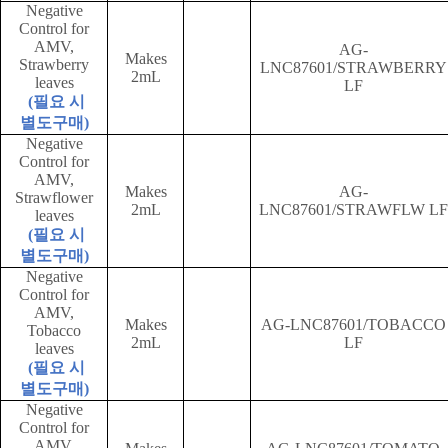
Negative
Control for
AMV,
AG-
Makes
Strawberry
LNC87601/STRAWBERRY
2mL
leaves
LF
(
필요 시
별도구매
)
Negative
Control for
AMV,
Makes
AG-
Strawflower
2mL
LNC87601/STRAWFLW LF
leaves
(
필요 시
별도구매
)
Negative
Control for
AMV,
Makes
AG-LNC87601/TOBACCO
Tobacco
2mL
LF
leaves
(
필요 시
별도구매
)
Negative
Control for
AMV,