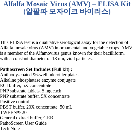
Alfalfa Mosaic Virus (AMV) – ELISA Kit
(
알팔파 모자이크 바이러스
)
This ELISA test is a qualitative serological assay for the detection of
Alfalfa mosaic virus (AMV) in ornamental and vegetable crops. AMV
is a member of the Alfamovirus genus known for their bacilliform,
with a constant diameter of 18 nm, viral particles.
Pathoscreen Set Includes (Full kit) ;
Antibody-coated 96-well microtiter plates
Alkaline phosphatase enzyme conjugate
ECI buffer, 5X concentrate
PNP substrate tablets, 5 mg each
PNP substrate buffer, 5X concentrate
Positive control
PBST buffer, 20X concentrate, 50 mL
TWEEN® 20
General extract buffer, GEB
PathoScreen User Guide
Tech Note