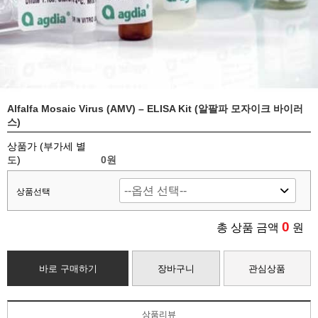
Alfalfa Mosaic Virus (AMV) – ELISA Kit (알팔파 모자이크 바이러
스)
상품가 (부가세 별
도)
0
원
상품선택
0
총 상품 금액
원
바로 구매하기
장바구니
관심상품
상품리뷰