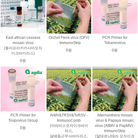
East african cassava
Orchid Fleck virus (OFV)
PCR Primer for
mosaic virus
- ImmunoStrip
Tobamovirus
(동아프리카카사바모자
0원
0원
이크바이러스)
0원
PCR Primer for
ArMV&TRSV&ToRSV -
Alternanthera mosaic
Tospovirus Group
ImmunoComb
virus & Papaya mosaic
(아라비스모자이크바이
virus (AltMV & PapMV) -
0원
러스,
ImmunoStrip
담배둥근무늬바이러스,
(알테르난테라 모자이크