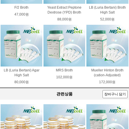
F/2 Broth
Yeast Extract Peptone
LB (Luria Bertani) Broth
Dextrose (YPD) Broth
High Salt
47,000원
88,000원
52,000원
LB (Luria Bertani) Agar
MRS Broth
Mueller Hinton Broth
High Salt
(cation-Adjusted)
102,000원
80,000원
172,000원
관련상품
장바구니 담기