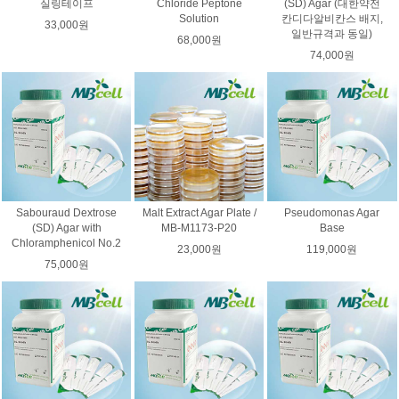
실링테이프
Chloride Peptone
(SD) Agar (대한약전
Solution
칸디다알비칸스 배지,
33,000원
일반규격과 동일)
68,000원
74,000원
Sabouraud Dextrose
Malt Extract Agar Plate /
Pseudomonas Agar
(SD) Agar with
MB-M1173-P20
Base
Chloramphenicol No.2
23,000원
119,000원
75,000원