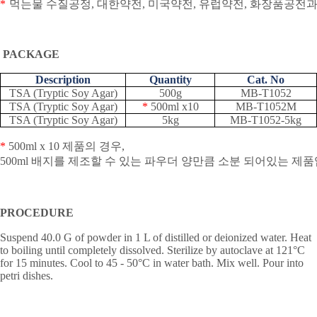
*
먹는물
수질공정
,
대한약전
,
미국약전
,
유럽약전
,
화장품공전
PACKAGE
Description
Quantity
Cat. No
TSA (Tryptic Soy Agar)
500g
MB-T1052
TSA (Tryptic Soy Agar)
*
500ml x10
MB-T1052M
TSA (Tryptic Soy Agar)
5kg
MB-T1052-5kg
*
500ml x 10
제품의
경우
,
500ml
배지를
제조할
수
있는
파우더
양만큼
소분
되어있는
제품
PROCEDURE
Suspend 40.0 G of powder in 1 L of distilled or deionized water. Heat
to boiling until completely dissolved. Sterilize by autoclave at 121
°
C
for 15 minutes. Cool to 45 - 50
°
C in water bath. Mix well. Pour into
petri dishes.