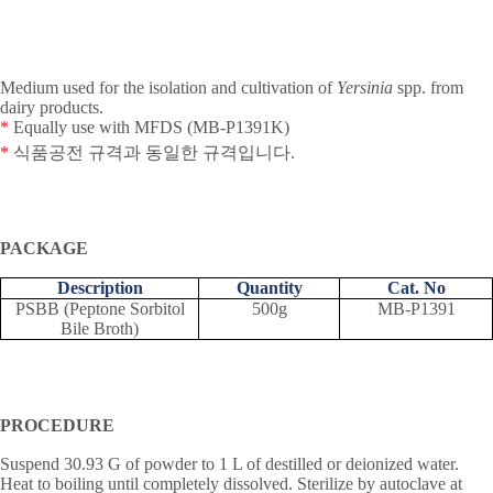
Medium used for the isolation and cultivation of
Yersinia
spp. from
dairy products.
*
Equally use with MFDS (MB-P1391K)
*
식품공전
규격과
동일한
규격입니다
.
PACKAGE
Description
Quantity
Cat. No
PSBB (Peptone Sorbitol
500g
MB-P1391
Bile Broth)
PROCEDURE
Suspend 30.93 G of powder to 1 L of destilled or deionized water.
Heat to boiling until completely dissolved. Sterilize by autoclave at