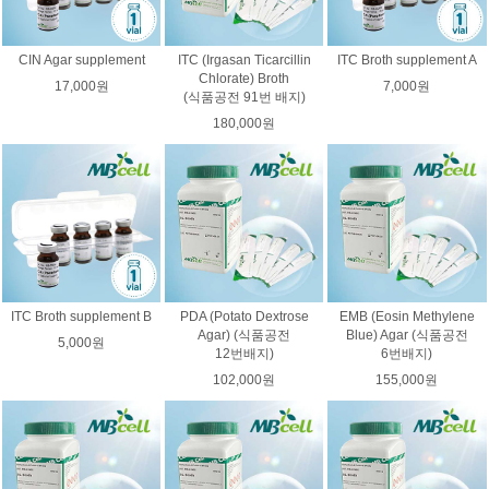
CIN Agar supplement
ITC (Irgasan Ticarcillin
ITC Broth supplement A
Chlorate) Broth
17,000원
7,000원
(식품공전 91번 배지)
180,000원
ITC Broth supplement B
PDA (Potato Dextrose
EMB (Eosin Methylene
Agar) (식품공전
Blue) Agar (식품공전
5,000원
12번배지)
6번배지)
102,000원
155,000원