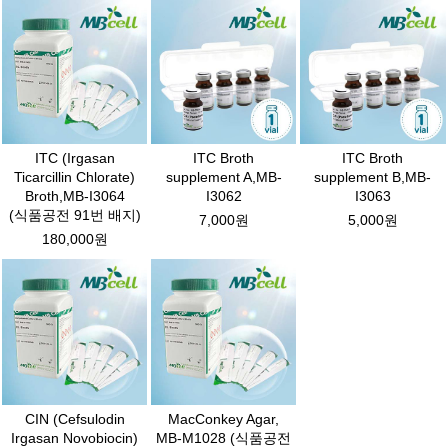
ITC (Irgasan
ITC Broth
ITC Broth
Ticarcillin Chlorate)
supplement A,MB-
supplement B,MB-
Broth,MB-I3064
I3062
I3063
(식품공전 91번 배지)
7,000원
5,000원
180,000원
CIN (Cefsulodin
MacConkey Agar,
Irgasan Novobiocin)
MB-M1028 (식품공전