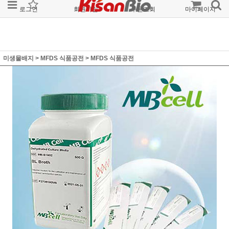
로그인
회원가입
주문조회
마이페이지
미생물배지
>
MFDS 식품공전
>
MFDS 식품공전