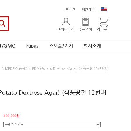
로그인
회원가입
마이페이지
주문조회
장바구니
/GMO
Fapas
소모품/기기
회사소개
>
> PDA (Potato Dextrose Agar) (식품공전 12번배지)
전
MFDS 식품공전
Potato Dextrose Agar) (식품공전 12번배
102,000
원