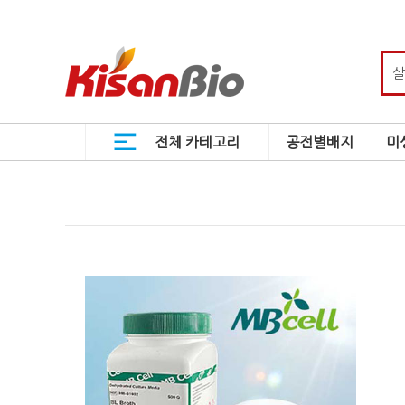
전체 카테고리
공전별배지
미