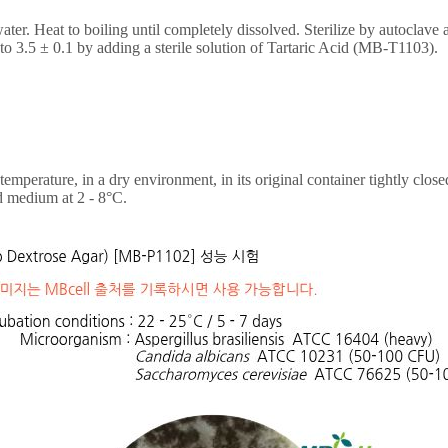
ter. Heat to boiling until completely dissolved. Sterilize by autoclave 
 to 3.5
±
0.1 by adding a sterile solution of Tartaric Acid (MB-T1103).
perature, in a dry environment, in its original container tightly closed 
d medium at 2 - 8
°
C.