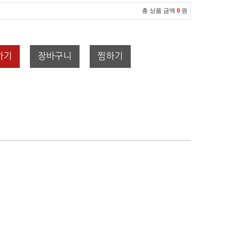
총 상품 금액
0
원
하기
장바구니
찜하기