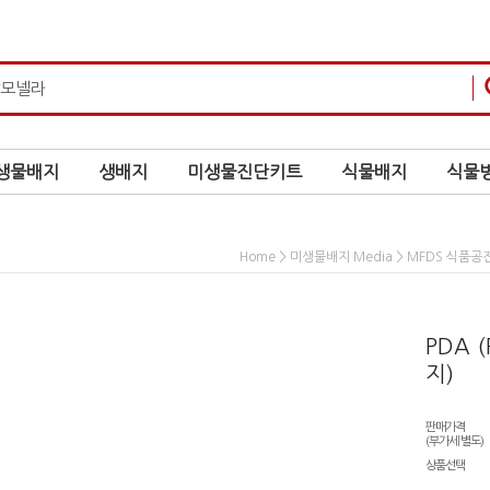
생물배지
생배지
미생물진단키트
식물배지
식물병
>
>
Home
미생물배지 Media
MFDS 식품공
PDA (
지)
판매가격
(부가세 별도)
상품선택