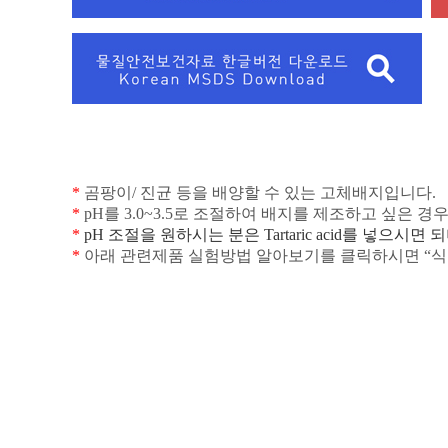
*
곰팡이
/
진균 등을 배양할 수 있는 고체배지입니다
.
*
pH
를
3.0~3.5
로 조절하여 배지를 제조하고 싶은 경
*
pH
조절을
원하시는
분은
Tartaric acid
를
넣으시면
되
*
아래 관련제품 실험방법 알아보기를 클릭하시면
“
식