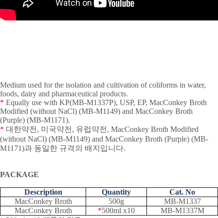
Medium used for the isolation and cultivation of coliforms in water,
foods, dairy and pharmaceutical products.
*
Equally use with KP(MB-M1337P), USP, EP, MacConkey Broth
Modified (without NaCl) (MB-M1149) and MacConkey Broth
(Purple) (MB-M1171).
*
대한약전
,
미국약전
,
유럽약전
, MacConkey Broth Modified
(without NaCl) (MB-M1149) and MacConkey Broth (Purple) (MB-
M1171)
과 동일한 규격의 배지입니다
.
PACKAGE
Description
Quantity
Cat. No
MacConkey Broth
500g
MB-M1337
MacConkey Broth
*
500ml x10
MB-M1337M