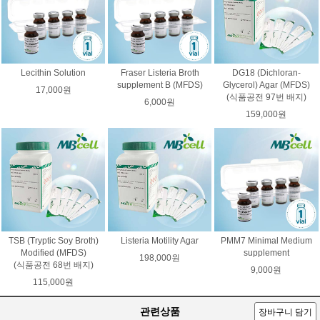
Lecithin Solution
Fraser Listeria Broth
DG18 (Dichloran-
supplement B (MFDS)
Glycerol) Agar (MFDS)
17,000원
(식품공전 97번 배지)
6,000원
159,000원
TSB (Tryptic Soy Broth)
Listeria Motility Agar
PMM7 Minimal Medium
Modified (MFDS)
supplement
198,000원
(식품공전 68번 배지)
9,000원
115,000원
관련상품
장바구니 담기