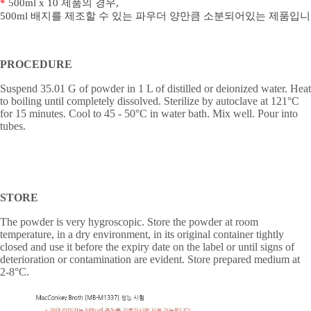
*
500ml x 10
제품의
경우
,
500ml
배지를
제조할
수
있는
파우더
양만큼
소분되어있는
제품입니
PROCEDURE
Suspend 35.01 G of powder in 1 L of distilled or deionized water. Heat
to boiling until completely dissolved. Sterilize by autoclave at 121°C
for 15 minutes. Cool to 45 - 50°C in water bath. Mix well. Pour into
tubes.
STORE
The powder is very hygroscopic. Store the powder at room
temperature, in a dry environment, in its original container tightly
closed and use it before the expiry date on the label or until signs of
deterioration or contamination are evident. Store prepared medium at
2-8
°
C.