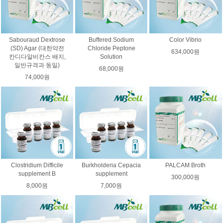
Sabouraud Dextrose
Buffered Sodium
Color Vibrio
(SD) Agar (대한약전
Chloride Peptone
634,000원
칸디다알비칸스 배지,
Solution
일반규격과 동일)
68,000원
74,000원
Clostridium Difficile
Burkholderia Cepacia
PALCAM Broth
supplement B
supplement
300,000원
8,000원
7,000원