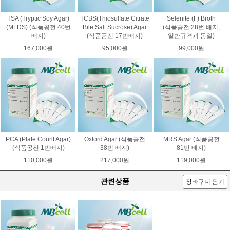
TSA (Tryptic Soy Agar)
TCBS(Thiosulfate Citrate
Selenite (F) Broth
(MFDS) (식품공전 40번
Bile Salt Sucrose) Agar
(식품공전 28번 배지,
배지)
(식품공전 17번배지)
일반규격과 동일)
167,000원
95,000원
99,000원
PCA (Plate Count Agar)
Oxford Agar (식품공전
MRS Agar (식품공전
(식품공전 1번배지)
38번 배지)
81번 배지)
110,000원
217,000원
119,000원
관련상품
장바구니 담기