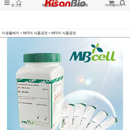
로그인
회원가입
주문조회
마이페이지
미생물배지
>
MFDS 식품공전
>
MFDS 식품공전