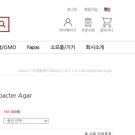
로그인
회원가입
마이페이지
주문조회
장바구니
/GMO
Fapas
소모품/기기
회사소개
>
>
>
> Acetobacter Agar
Home
미생물배지 Media
A-Z
A
bacter Agar
167,000
원
총 상품 금액
0
원