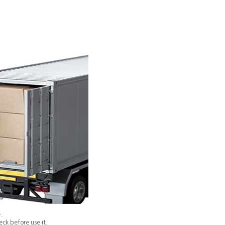
.
ck before use it.