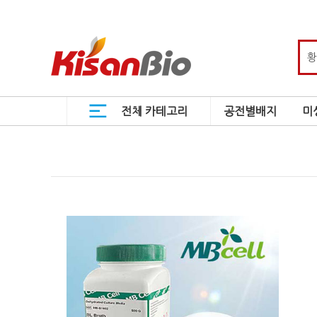
전체 카테고리
공전별배지
미