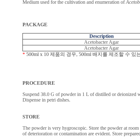
Medium used for the cultivation and enumeration of
Acetob
PACKAGE
Description
Acetobacter Agar
Acetobacter Agar
*
500ml x 10
제품의
경우
, 500ml
배지를
제조할
수
있
PROCEDURE
Suspend 38.0 G of powder in 1 L of distilled or deionized w
Dispense in petri dishes.
STORE
The powder is very hygroscopic. Store the powder at room tem
of deterioration or contamination are evident. Store prepare