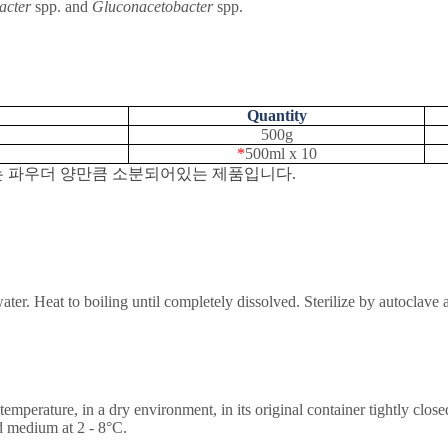
acter
spp. and
Gluconacetobacter
spp.
Quantity
500g
*
500ml x 10
는
파우더
양만큼
소분되어있는
제품입니다
.
ater. Heat to boiling until completely dissolved. Sterilize by autoclave
perature, in a dry environment, in its original container tightly closed 
d medium at 2 - 8
°
C.