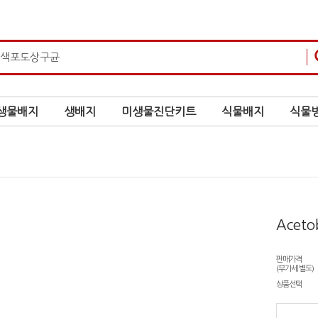
생물배지
생배지
미생물진단키트
식물배지
식물병
Aceto
판매가격
(부가세 별도)
상품선택