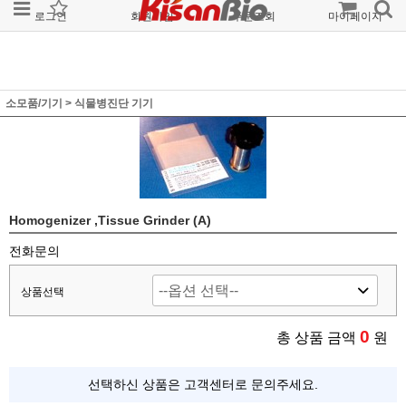
로그인
회원가입
주문조회
마이페이지
소모품/기기
>
식물병진단 기기
Homogenizer ,Tissue Grinder (A)
전화문의
상품선택
0
총 상품 금액
원
선택하신 상품은 고객센터로 문의주세요.