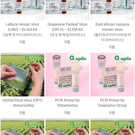
Lettuce mosaic virus
Grapevine Fanleaf Virus
East african cassava
(LMV) – ELISA Kit
(GFLV) – ELISA Kit
mosaic virus
(상추모자이크바이러스)
(포도부채잎바이러스)
(동아프리카카사바모자
이크바이러스)
0원
0원
0원
Orchid Fleck virus (OFV)
PCR Primer for
PCR Primer for
- ImmunoStrip
Tobamovirus
Tospovirus Group
0원
0원
0원