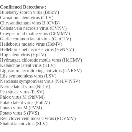
Confirmed Detections ;
Blueberry scorch virus (BlScV)
Carnation latent virus (CLV)
Chrysanthemum virus B (CVB)
Coleus vein necrosis virus (CVNV)
Cowpea mild mottle virus (CPMMV)
Garlic common latent virus (GarCLV)
Helleborus mosaic virus (HeMV)
Helleborus net necrosis virus (HeNNV)
Hop latent virus (HpLV)
Hydrangea chlorotic mottle virus (HdCMV)
Kalanchoe latent virus (KLV)
Ligustrum necrotic ringspot virus (LNRSV)
Lily symptomless virus (LSV)
Narcissus symptomless virus (NeLV-NSV)
Nerine latent virus (NeLV)
Pea streak virus (PeSV)
Phlox virus M (PhlVM)
Potato latent virus (PotLV)
Potato virus M (PVM)
Potato virus S (PVS)
Red clover vein mosaic virus (RCVMV)
Shallot latent virus (SLV)