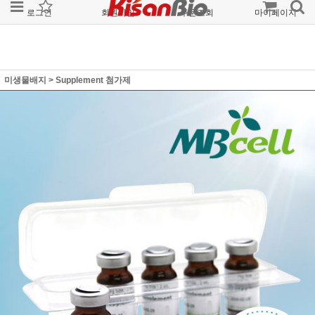
로그인
회원가입
주문조회
마이페이지
미생물배지
>
Supplement 첨가제