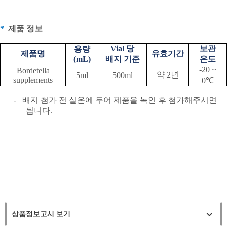
*
제품 정보
Vial
당
보관
용량
제품명
유효기간
(mL)
배지 기준
온도
-20 ~
Bordetella
약
2
년
5ml
500ml
supplements
0
℃
-
배지 첨가 전 실온에 두어 제품을 녹인 후 첨가해주시면
됩니다
.
상품정보고시 보기