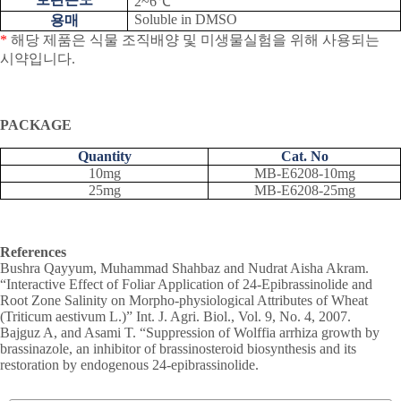
2~6
℃
Soluble in DMSO
용매
*
해당 제품은 식물 조직배양 및 미생물실험을 위해 사용되는
시약입니다
.
PACKAGE
Quantity
Cat. No
10mg
MB-E6208-10mg
25mg
MB-E6208-25mg
References
Bushra Qayyum, Muhammad Shahbaz and Nudrat Aisha Akram.
“Interactive Effect of Foliar Application of 24-Epibrassinolide and
Root Zone Salinity on Morpho-physiological Attributes of Wheat
(Triticum aestivum L.)” Int. J. Agri. Biol., Vol. 9, No. 4, 2007.
Bajguz A, and Asami T. “Suppression of Wolffia arrhiza growth by
brassinazole, an inhibitor of brassinosteroid biosynthesis and its
restoration by endogenous 24-epibrassinolide.