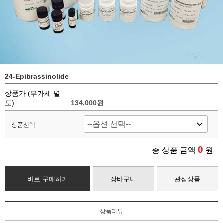
24-Epibrassinolide
상품가 (부가세 별
도)
134,000
원
상품선택
0
총 상품 금액
원
바로 구매하기
장바구니
관심상품
상품리뷰