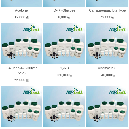
Acetone
D-(+) Glucose
Carrageenan, Iota Type
12,000원
8,000원
79,000원
IBA (Indole-3-Butyric
2,4-D
Mitomycin C
Acid)
130,000원
140,000원
56,000원