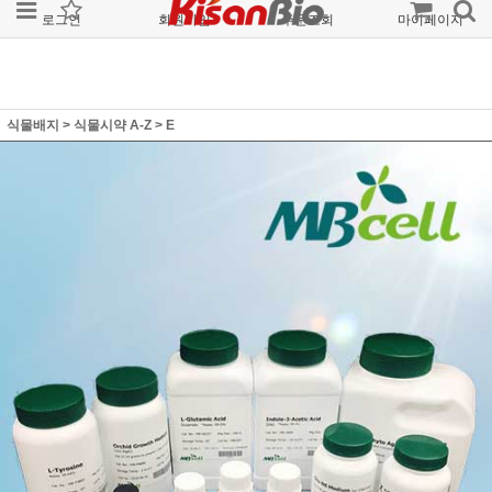
로그인
회원가입
주문조회
마이페이지
식물배지
>
식물시약 A-Z
>
E