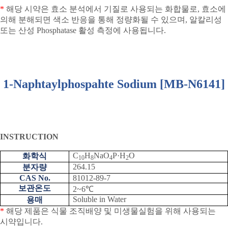
*
해당 시약은 효소 분석에서 기질로 사용되는 화합물로
,
효소에
의해 분해되면 색소 반응을 통해 정량화될 수 있으며
,
알칼리성
또는 산성
Phosphatase
활성 측정에 사용됩니다
.
1-Naphtaylphospahte Sodium [MB-N6141]
INSTRUCTION
C
H
NaO
P
·
H
O
화학식
10
8
4
2
264.15
분자량
CAS No.
81012-89-7
보관온도
2~6
℃
Soluble in Water
용매
*
해당 제품은 식물 조직배양 및 미생물실험을 위해 사용되는
시약입니다
.