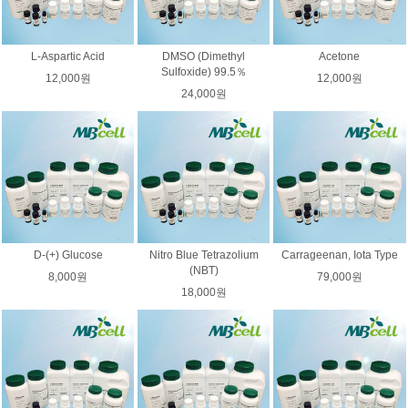
L-Aspartic Acid
DMSO (Dimethyl
Acetone
Sulfoxide) 99.5％
12,000원
12,000원
24,000원
D-(+) Glucose
Nitro Blue Tetrazolium
Carrageenan, Iota Type
(NBT)
8,000원
79,000원
18,000원