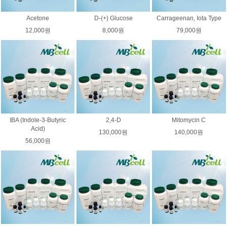
Acetone
D-(+) Glucose
Carrageenan, Iota Type
12,000원
8,000원
79,000원
IBA (Indole-3-Butyric
2,4-D
Mitomycin C
Acid)
130,000원
140,000원
56,000원