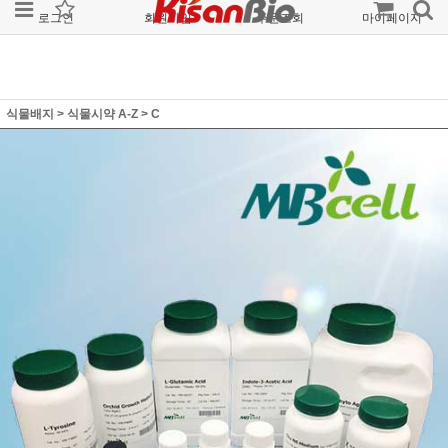
로그인
회원가입
주문조회
마이페이지
식물배지
>
식물시약 A-Z
>
C