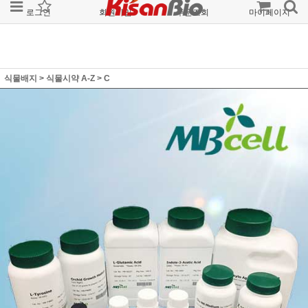
로그인
회원가입
주문조회
마이페이지
식물배지
>
식물시약 A-Z
>
C