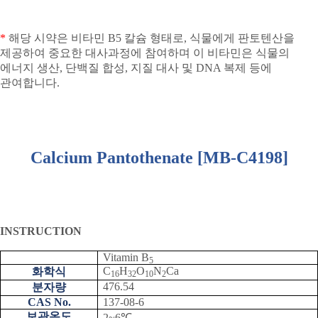
*
해당 시약은 비타민
B5
칼슘 형태로
,
식물에게 판토텐산을
제공하여 중요한 대사과정에 참여하며 이 비타민은 식물의
에너지 생산
,
단백질 합성
,
지질 대사 및
DNA
복제 등에
관여합니다
.
Calcium Pantothenate [MB-C4198]
INSTRUCTION
Vitamin B
5
C
H
O
N
Ca
화학식
16
32
10
2
476.54
분자량
CAS No.
137-08-6
보관온도
2~6
℃