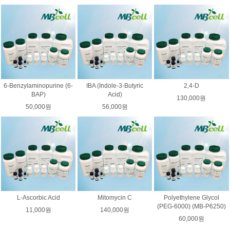
6-Benzylaminopurine (6-
IBA (Indole-3-Butyric
2,4-D
BAP)
Acid)
130,000원
50,000원
56,000원
L-Ascorbic Acid
Mitomycin C
Polyethylene Glycol
(PEG-6000) (MB-P6250)
11,000원
140,000원
60,000원