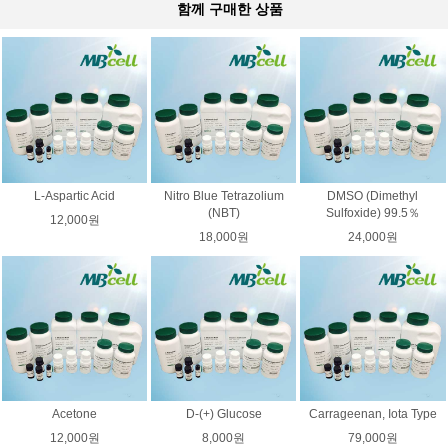
함께 구매한 상품
L-Aspartic Acid
Nitro Blue Tetrazolium
DMSO (Dimethyl
(NBT)
Sulfoxide) 99.5％
12,000원
18,000원
24,000원
Acetone
D-(+) Glucose
Carrageenan, Iota Type
12,000원
8,000원
79,000원