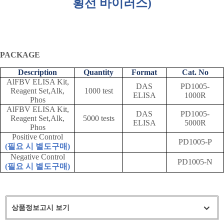
횡선 바이러스
)
PACKAGE
Description
Quantity
Format
Cat. No
AlFBV ELISA Kit,
DAS
PD1005-
Reagent Set,Alk,
1000 test
ELISA
1000R
Phos
AlFBV ELISA Kit,
DAS
PD1005-
Reagent Set,Alk,
5000 tests
ELISA
5000R
Phos
Positive Control
PD1005-P
(
필요 시 별도구매
)
Negative Control
PD1005-N
(
필요 시 별도구매
)
상품정보고시 보기