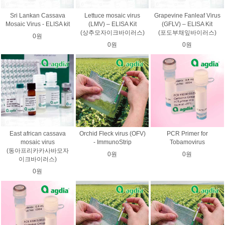
Sri Lankan Cassava
Lettuce mosaic virus
Grapevine Fanleaf Virus
Mosaic Virus - ELISA kit
(LMV) – ELISA Kit
(GFLV) – ELISA Kit
(상추모자이크바이러스)
(포도부채잎바이러스)
0원
0원
0원
East african cassava
Orchid Fleck virus (OFV)
PCR Primer for
mosaic virus
- ImmunoStrip
Tobamovirus
(동아프리카카사바모자
0원
0원
이크바이러스)
0원