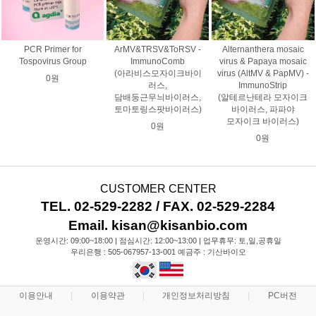
PCR Primer for
ArMV&TRSV&ToRSV -
Alternanthera mosaic
Tospovirus Group
ImmunoComb
virus & Papaya mosaic
(아라비스모자이크바이
virus (AltMV & PapMV) -
0원
러스,
ImmunoStrip
담배둥근무늬바이러스,
(알테르난테라 모자이크
토마토링스팟바이러스)
바이러스, 파파야
모자이크 바이러스)
0원
0원
CUSTOMER CENTER
TEL. 02-529-2282 / FAX. 02-529-2284
Email. kisan@kisanbio.com
운영시간: 09:00~18:00 | 점심시간: 12:00~13:00 | 업무휴무: 토,일,공휴일
우리은행 : 505-067957-13-001 예금주 : 기산바이오
이용안내
이용약관
개인정보처리방침
PC버전