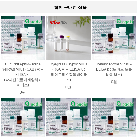
함께 구매한 상품
Cucurbit Aphid-Borne
Ryegrass Cryptic Virus
Tomato Mottle Virus –
Yellows Virus (CABYV) –
(RGCV) – ELISA Kit
ELISA kit (토마토 모틀
ELISA Kit
(라이그라스잠복바이러
바이러스)
(박과진딧물매개황화바
스)
0원
이러스)
0원
0원