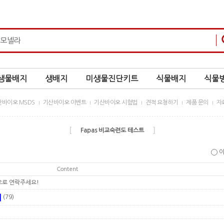
생물배지
생배지
미생물진단키트
식물배지
식물병
바이오 MSDS
기산바이오 이벤트
기산바이오 시험법
견적 요청하기
제품 문의
자
[
]
Fapas 비교숙련도 테스트
Content
 으로 연락주세요!
기
(79)