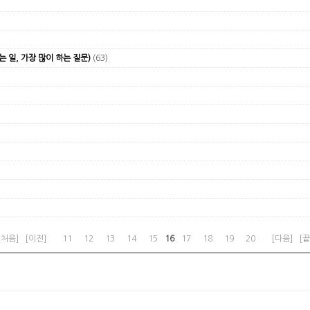
(63)
는 일, 가장 많이 하는 질문)
16
[처음]
[이전]
11
12
13
14
15
17
18
19
20
[다음]
[끝