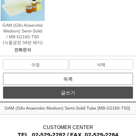
GAM (Gifu Anaerobic
Medium) Semi-Solid
/ MB-G2160-T50
(식품공전 34번 배지)
전화문의
수정
삭제
목록
글쓰기
GAM (Gifu Anaerobic Medium) Semi-Solid Tube [MB-G2160-T50]
CUSTOMER CENTER
TEL. 02-529-2282 / FAX. 02-529-2284