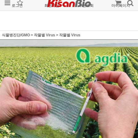
로그인
회원가입
주문조회
마이페이지
식물병진단/GMO
>
작물별 Virus
>
작물별 Virus