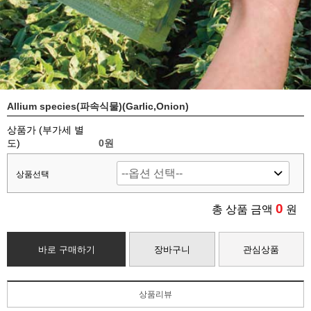
Allium species(파속식물)(Garlic,Onion)
상품가 (부가세 별
도)
0
원
상품선택
0
총 상품 금액
원
바로 구매하기
장바구니
관심상품
상품리뷰