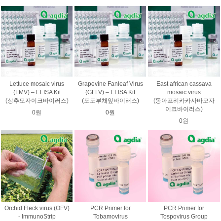
Lettuce mosaic virus
Grapevine Fanleaf Virus
East african cassava
(LMV) – ELISA Kit
(GFLV) – ELISA Kit
mosaic virus
(상추모자이크바이러스)
(포도부채잎바이러스)
(동아프리카카사바모자
이크바이러스)
0원
0원
0원
Orchid Fleck virus (OFV)
PCR Primer for
PCR Primer for
- ImmunoStrip
Tobamovirus
Tospovirus Group