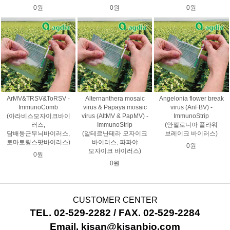
0원
0원
0원
ArMV&TRSV&ToRSV -
Alternanthera mosaic
Angelonia flower break
ImmunoComb
virus & Papaya mosaic
virus (AnFBV) -
(아라비스모자이크바이
virus (AltMV & PapMV) -
ImmunoStrip
러스,
ImmunoStrip
(안젤로니아 플라워
담배둥근무늬바이러스,
(알테르난테라 모자이크
브레이크 바이러스)
토마토링스팟바이러스)
바이러스, 파파야
0원
모자이크 바이러스)
0원
0원
CUSTOMER CENTER
TEL. 02-529-2282 / FAX. 02-529-2284
Email. kisan@kisanbio.com