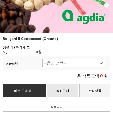
Bollgard II Cottonseed (Ground)
상품가 (부가세 별
도)
0
원
상품선택
0
총 상품 금액
원
바로 구매하기
장바구니
관심상품
상품리뷰