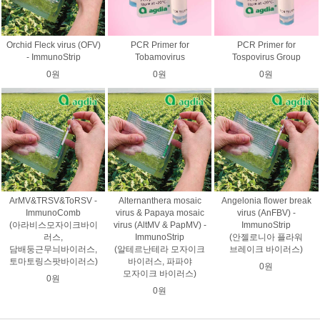
Orchid Fleck virus (OFV)
PCR Primer for
PCR Primer for
- ImmunoStrip
Tobamovirus
Tospovirus Group
0원
0원
0원
ArMV&TRSV&ToRSV -
Alternanthera mosaic
Angelonia flower break
ImmunoComb
virus & Papaya mosaic
virus (AnFBV) -
(아라비스모자이크바이
virus (AltMV & PapMV) -
ImmunoStrip
러스,
ImmunoStrip
(안젤로니아 플라워
담배둥근무늬바이러스,
(알테르난테라 모자이크
브레이크 바이러스)
토마토링스팟바이러스)
바이러스, 파파야
0원
모자이크 바이러스)
0원
0원