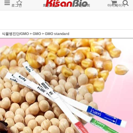
로그인
회원가입
주문조회
마이페이지
식물병진단/GMO
>
GMO
>
GMO standard