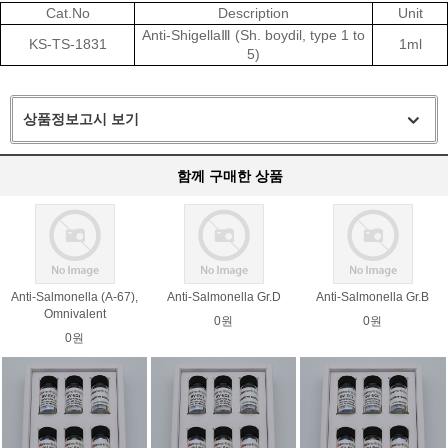
Cat.No
Description
Unit
Anti-ShigellaⅢ (Sh. boydil, type 1 to
KS-TS-1831
1ml
5)
상품정보고시 보기
함께 구매한 상품
Anti-Salmonella (A-67),
Anti-Salmonella Gr.D
Anti-Salmonella Gr.B
Omnivalent
0원
0원
0원