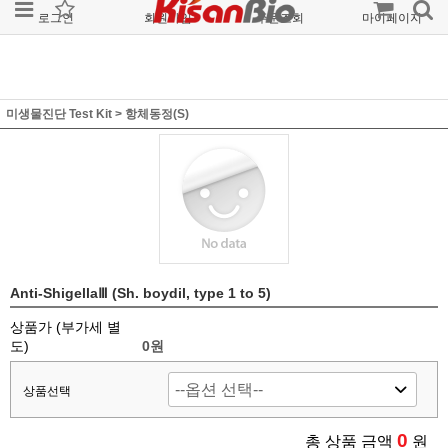
로그인
회원가입
주문조회
마이페이지
미생물진단 Test Kit
>
항체동정(S)
Anti-ShigellaⅢ (Sh. boydil, type 1 to 5)
상품가 (부가세 별
도)
0
원
상품선택
0
총 상품 금액
원