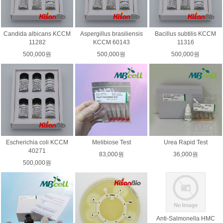
Candida albicans KCCM
Aspergillus brasiliensis
Bacillus subtilis KCCM
11282
KCCM 60143
11316
500,000원
500,000원
500,000원
Escherichia coli KCCM
Melibiose Test
Urea Rapid Test
40271
83,000원
36,000원
500,000원
Anti-Salmonella HMC