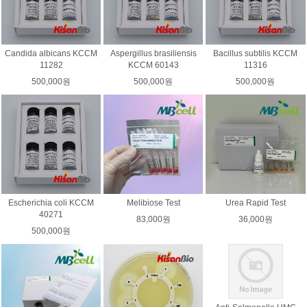
Candida albicans KCCM
Aspergillus brasiliensis
Bacillus subtilis KCCM
11282
KCCM 60143
11316
500,000원
500,000원
500,000원
Escherichia coli KCCM
Melibiose Test
Urea Rapid Test
40271
83,000원
36,000원
500,000원