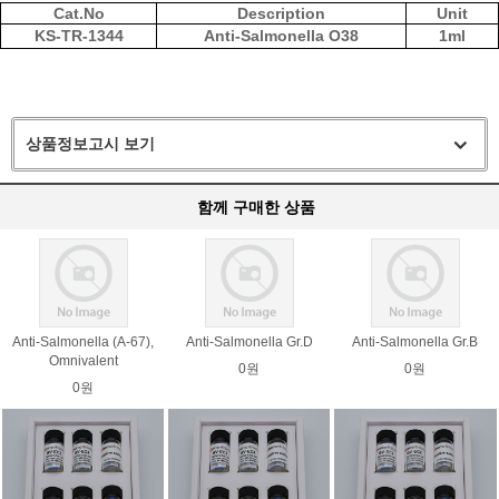
Cat.No
Description
Unit
KS-TR-1344
Anti-Salmonella O38
1ml
상품정보고시 보기
함께 구매한 상품
Anti-Salmonella (A-67),
Anti-Salmonella Gr.D
Anti-Salmonella Gr.B
Omnivalent
0원
0원
0원