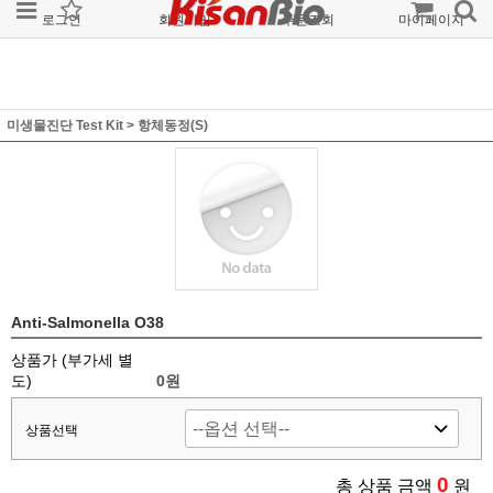
로그인
회원가입
주문조회
마이페이지
미생물진단 Test Kit
>
항체동정(S)
Anti-Salmonella O38
상품가 (부가세 별
도)
0
원
상품선택
0
총 상품 금액
원